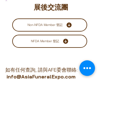
展後交流團
Non-NFDA Member 登記
NFDA Member 登記
如有任何查詢, 請與AFE委會聯絡:
info@AsiaFuneralExpo.com
備註:
(1) 取消參觀展覽或出席會議必須以書面形式通知AFE
組委會，包括以傳真、郵戳或電子郵件發送致
info@AsiaFuneralExpo.com
。
(2) 2026年4月15日或之前收到得取消參觀展覽或出席
會議申請，將會收取200美元的行政費用(每位)。
(3) 電話通知者也必須提交書面通知以作跟進。2026
年4月15日後收到的任何申請或展會期間未能出席