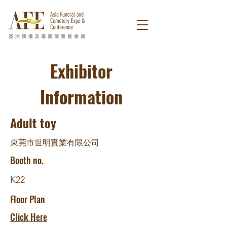
Exhibitor
Information
Adult toy
東莞市世明實業有限公司
Booth no.
K22
Floor Plan
Click Here