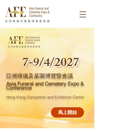
7-9/4/2027
亞洲殯儀及墓園博覽暨會議
Asia Funeral and Cemetery Expo &
Conference
Hong Kong Convention and Exhibition Centre
馬上開始